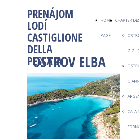
PRENÁJOM
HOME
CHARTER DE
LODÍ
CASTIGLIONE
PAGE
OSTR
DELLA
GIGLI
OSTROV ELBA
PESCAIA
OSTR
GIANN
ARGE
CALA 
FORN