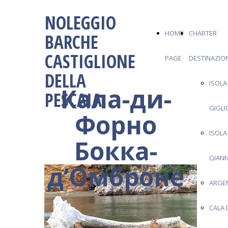
NOLEGGIO
HOME
CHARTER
BARCHE
CASTIGLIONE
PAGE
DESTINAZION
DELLA
ISOLA
Кала-ди-
PESCAIA
GIGLI
Форно
ISOLA
Бокка-
GIANN
д’Омброне
ARGE
CALA 