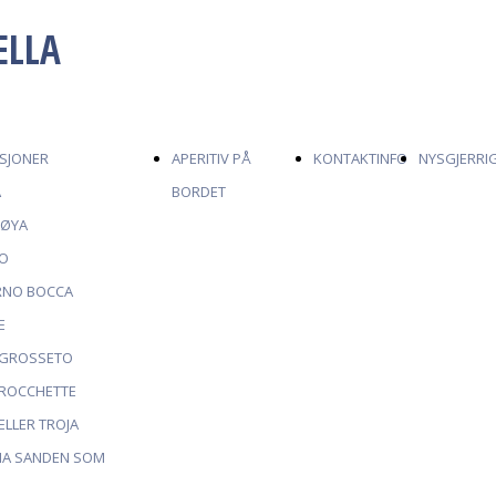
ELLA
SJONER
APERITIV PÅ
KONTAKTINFO
NYSGJERRI
A
BORDET
-ØYA
O
ORNO BOCCA
E
 GROSSETO
 ROCCHETTE
ELLER TROJA
INA SANDEN SOM