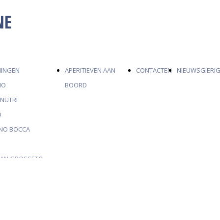
NE
MINGEN
APERITIEVEN AAN
CONTACTEN
NIEUWSGIERIG
IO
BOORD
NNUTRI
O
RNO BOCCA
E
VAN GROSSETO
 ROCCHETTE
 DE SPERWER OF
NA HET ZAND DAT