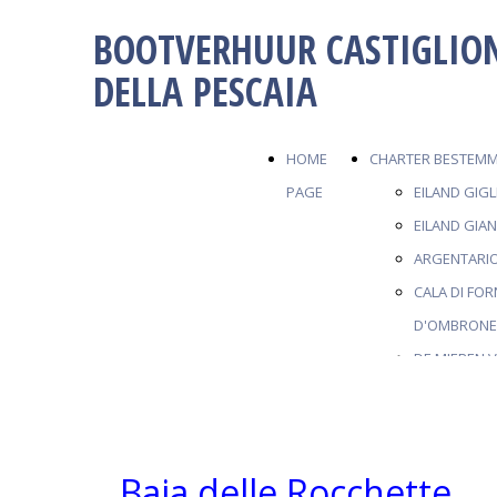
BOOTVERHUUR CASTIGLIO
DELLA PESCAIA
HOME
CHARTER BESTEM
PAGE
EILAND GIGL
EILAND GIA
ARGENTARI
CALA DI FO
D'OMBRON
DE MIEREN 
BAIA DELLE
EILAND VAN
TROJE
Baia delle Rocchette
CALA VIOLI