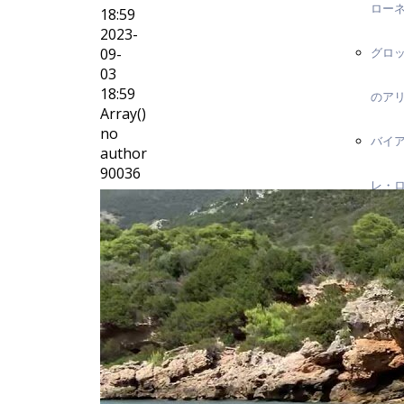
ロー
18:59
2023-
09-
グロ
03
18:59
のア
Array()
no
バイ
author
90036
レ・
テ
スパ
ロ島
トロ