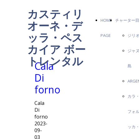
カスティリ
HOME
チャーター
オーネ・デ
ッラ・ペス
PAGE
ジリ
カイア ボー
ジャ
トレンタル
Cala
島
Di
ARGE
forno
カラ
Cala
Di
フォ
forno
2023-
ッカ
09-
03